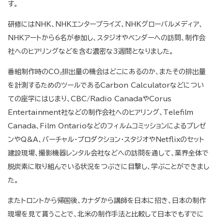
す。
研修にはNHK、NHKエンタープライズ、NHKグローバルメディア、
NHKアートから6名が参加し、スタジオやベンダーへの訪問、制作会
社へのヒアリングなどを含む濃密な3週間となりました。
番組制作時のCO₂排出量の機会はどこにあるのか、またその排出量
を計測するためのツールであるCarbon Calculatorなどについ
ての座学にはじまり、CBC/Radio CanadaやCorus
Entertainment社などの制作会社へのヒアリング、Telefilm
Canada、Film Ontarioなどのフィルムコミッションによるプレゼ
ンやQ&A、バーチャル・プロダクション・スタジオやNetflixのセット
建設現場、撮影機器レンタル会社などへの訪問を通して、業界全体で
脱炭素に取り組んでいる状況をつぶさに目撃し、学ぶことができまし
た。
またトロントから帰国後、カナダから講師を日本に招き、日本の制作
現場を見て貰うことで、北米の制作手法と比較して日本でもすでに