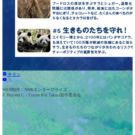
チラシ
WEB制作：NHKエンタープライズ
© Beyond C. / Future Kid Takara製作委員会